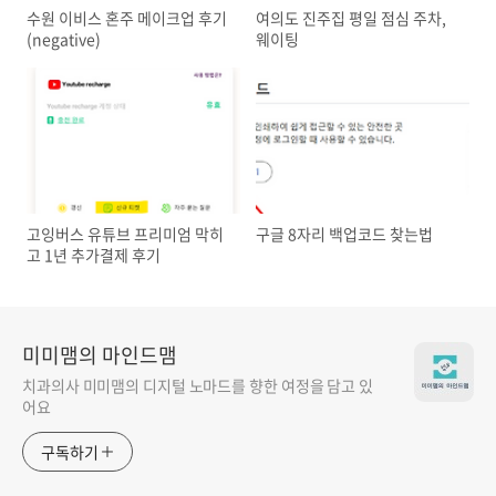
수원 이비스 혼주 메이크업 후기
여의도 진주집 평일 점심 주차,
(negative)
웨이팅
고잉버스 유튜브 프리미엄 막히
구글 8자리 백업코드 찾는법
고 1년 추가결제 후기
미미맴의 마인드맴
치과의사 미미맴의 디지털 노마드를 향한 여정을 담고 있
어요
구독하기