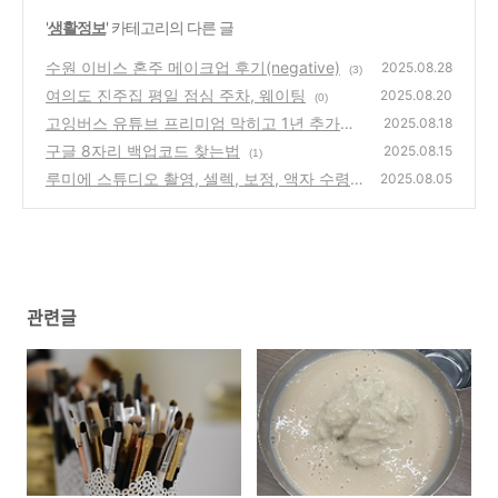
'
생활정보
' 카테고리의 다른 글
수원 이비스 혼주 메이크업 후기(negative)
2025.08.28
(3)
여의도 진주집 평일 점심 주차, 웨이팅
2025.08.20
(0)
고잉버스 유튜브 프리미엄 막히고 1년 추가결
2025.08.18
제 후기
구글 8자리 백업코드 찾는법
(3)
2025.08.15
(1)
루미에 스튜디오 촬영, 셀렉, 보정, 액자 수령
2025.08.05
후기 총정리
(7)
관련글