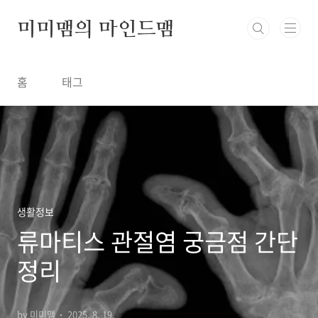
본문 바로가기
미미맴의 마인드맴
홈
태그
생활정보
류마티스 관절염 궁금점 간단
정리
by 미미맴
2025. 8. 19.