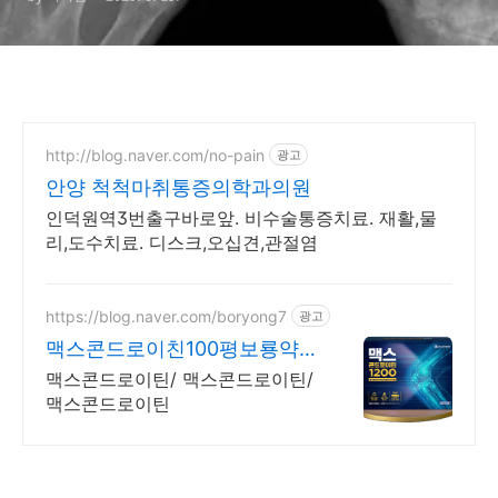
http://blog.naver.com/no-pain
광고
안양 척척마취통증의학과의원
인덕원역3번출구바로앞. 비수술통증치료. 재활,물
리,도수치료. 디스크,오십견,관절염
https://blog.naver.com/boryong7
광고
맥스콘드로이친100평보룡약국
대형약국/태릉입구,육사 근처
맥스콘드로이틴/ 맥스콘드로이틴/
맥스콘드로이틴