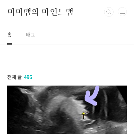
본문 바로가기
미미맴의 마인드맴
홈
태그
전체 글
496