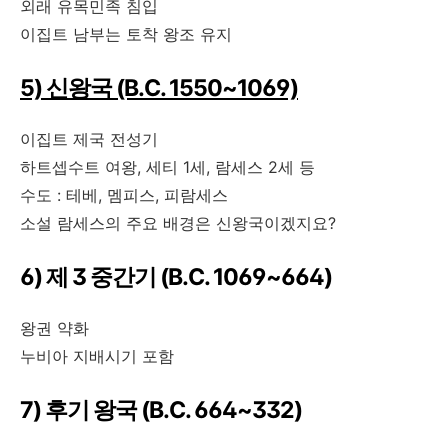
외래 유목민족 침입
이집트 남부는 토착 왕조 유지
5) 신왕국 (B.C. 1550~1069)
이집트 제국 전성기
하트셉수트 여왕, 세티 1세, 람세스 2세 등
수도 : 테베, 멤피스, 피람세스
소설 람세스의 주요 배경은 신왕국이겠지요?
6) 제 3 중간기 (B.C. 1069~664)
왕권 약화
누비아 지배시기 포함
7) 후기 왕국 (B.C. 664~332)