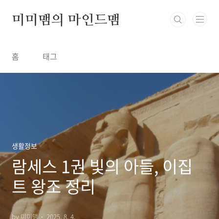
본문 바로가기
미미맴의 마인드맴
홈
태그
생활정보
람세스 1권 빛의 아들, 이집
트 왕조 정리
by 미미맴
2025. 8. 4.