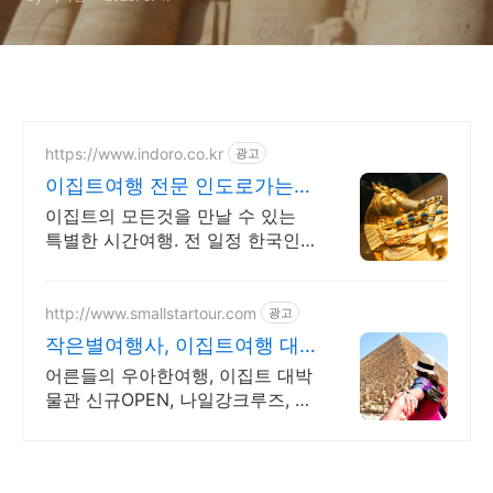
https://www.indoro.co.kr
광고
이집트여행 전문 인도로가는길
카이로에서 아부심벨까지!
이집트의 모든것을 만날 수 있는
특별한 시간여행. 전 일정 한국인
길잡이 동행.
http://www.smallstartour.com
광고
작은별여행사, 이집트여행 대
박물관 open 방문합니다
어른들의 우아한여행, 이집트 대박
물관 신규OPEN, 나일강크루즈, 페
트라,풀패키지 피라미드부터 페트
라까지, 이집트와 요르단 고대 문
명 기행