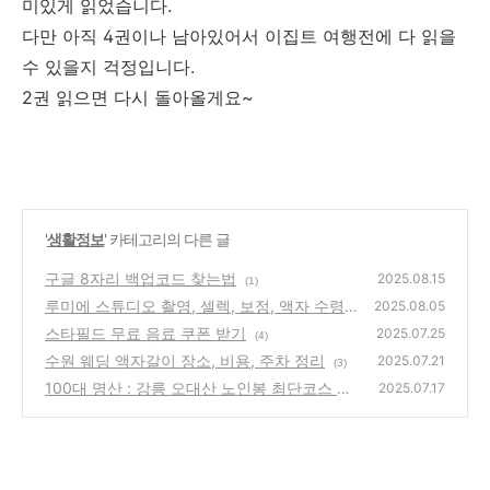
미있게 읽었습니다.
다만 아직 4권이나 남아있어서 이집트 여행전에 다 읽을
수 있을지 걱정입니다.
2권 읽으면 다시 돌아올게요~
'
생활정보
' 카테고리의 다른 글
구글 8자리 백업코드 찾는법
2025.08.15
(1)
루미에 스튜디오 촬영, 셀렉, 보정, 액자 수령
2025.08.05
후기 총정리
스타필드 무료 음료 쿠폰 받기
(7)
2025.07.25
(4)
수원 웨딩 액자갈이 장소, 비용, 주차 정리
2025.07.21
(3)
100대 명산 : 강릉 오대산 노인봉 최단코스 주
2025.07.17
말 후기
(5)