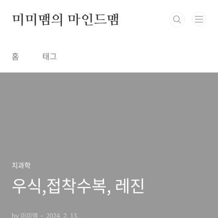
본문 바로가기
미미맴의 마인드맴
홈
태그
치과학
우식,접착수복, 레진
by 미미맴
2024. 2. 13.